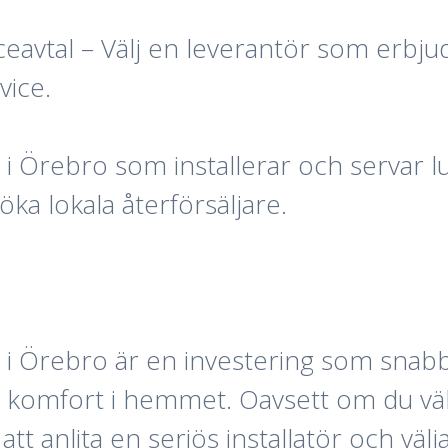
ceavtal – Välj en leverantör som erbju
vice.
 Örebro som installerar och servar l
ka lokala återförsäljare.
p i Örebro är en investering som snab
omfort i hemmet. Oavsett om du väljer 
tt anlita en seriös installatör och väl