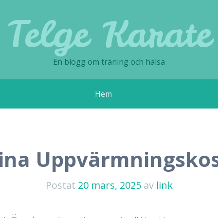
Telge Karate
En blogg om träning och hälsa
Hem
ina Uppvärmningsko
Postat
20 mars, 2025
av
link