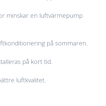
nnor minskar en luftvärmepump
uftkonditionering på sommaren.
lleras på kort tid.
ttre luftkvalitet.