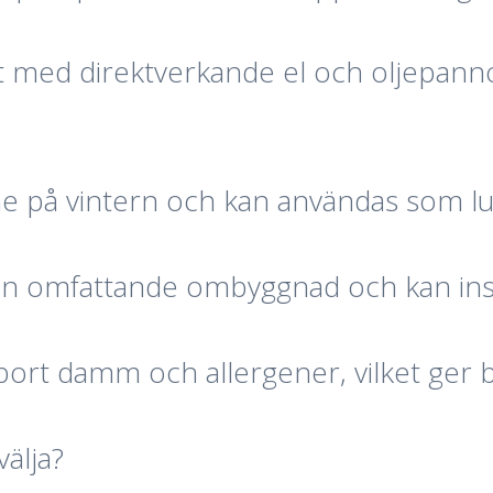
fört med direktverkande el och oljepa
me på vintern och kan användas som l
gen omfattande ombyggnad och kan insta
bort damm och allergener, vilket ger bä
älja?