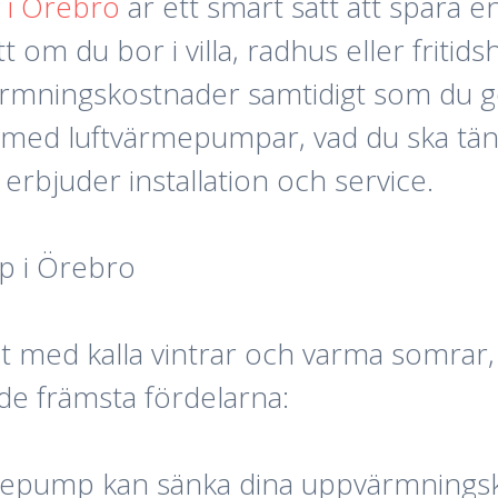
 i Örebro
är ett smart sätt att spara e
t om du bor i villa, radhus eller frit
ärmningskostnader samtidigt som du gör
a med luftvärmepumpar, vad du ska tänk
erbjuder installation och service.
p i Örebro
t med kalla vintrar och varma somrar, 
 de främsta fördelarna:
rmepump kan sänka dina uppvärmningsk