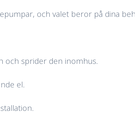
rmepumpar, och valet beror på dina beh
n och sprider den inomhus.
nde el.
stallation.